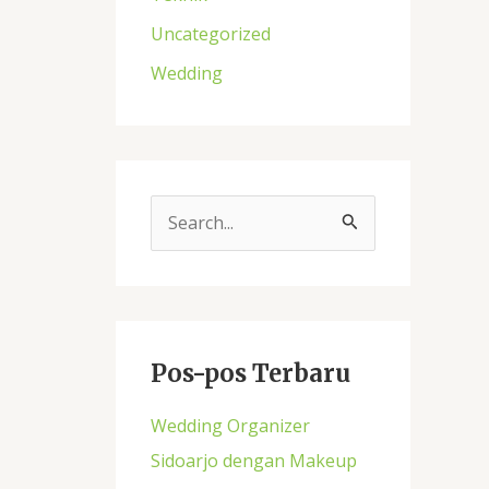
Uncategorized
Wedding
C
a
r
i
u
Pos-pos Terbaru
n
Wedding Organizer
t
Sidoarjo dengan Makeup
u