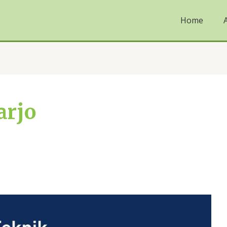
Home
arjo