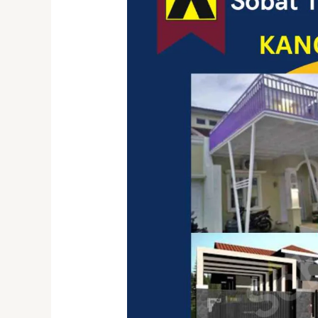
Murah
Surabaya
&
Sidoarjo:
Solusi
Stylish
untuk
Rumah
Anda