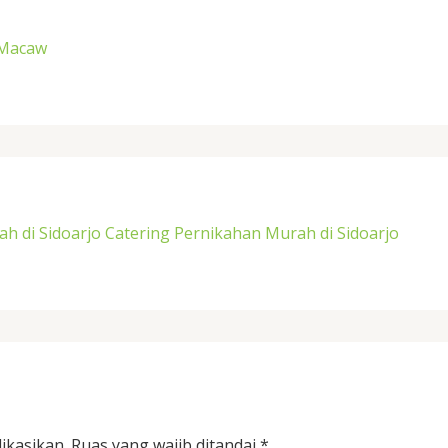
/Macaw
h di Sidoarjo Catering Pernikahan Murah di Sidoarjo
ikasikan.
Ruas yang wajib ditandai
*