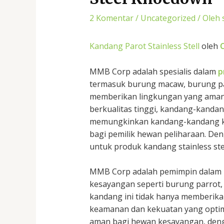
2 Komentar
/
Uncategorized
/ Oleh
Kandang Parot Stainless Stell
oleh
MMB Corp adalah spesialis dalam
p
termasuk burung macaw, burung par
memberikan lingkungan yang aman,
berkualitas tinggi, kandang-kanda
memungkinkan kandang-kandang kam
bagi pemilik hewan peliharaan. De
untuk produk kandang stainless st
MMB Corp adalah pemimpin dalam p
kesayangan seperti burung parrot, 
kandang ini tidak hanya memberika
keamanan dan kekuatan yang optim
aman bagi hewan kesayangan, denga