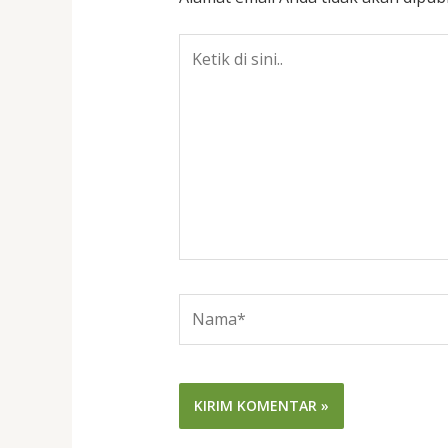
Ketik
di
sini..
Nama*