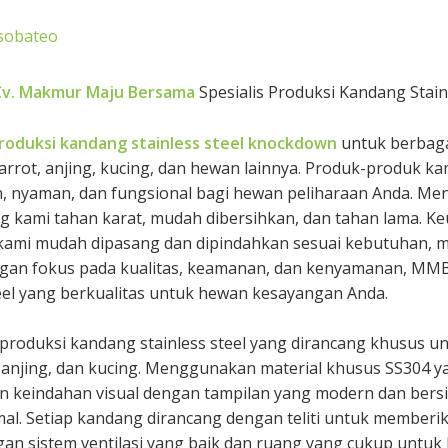
sobateo
Cv. Makmur Maju Bersama
Spesialis Produksi Kandang Stai
roduksi kandang stainless steel knockdown
untuk berbaga
rot, anjing, kucing, dan hewan lainnya. Produk-produk ka
 nyaman, dan fungsional bagi hewan peliharaan Anda. Men
ng kami tahan karat, mudah dibersihkan, dan tahan lama. 
i mudah dipasang dan dipindahkan sesuai kebutuhan, me
ngan fokus pada kualitas, keamanan, dan kenyamanan, MMB 
eel yang berkualitas untuk hewan kesayangan Anda.
roduksi kandang stainless steel yang dirancang khusus
anjing, dan kucing. Menggunakan material khusus SS304 ya
n keindahan visual dengan tampilan yang modern dan bersi
al. Setiap kandang dirancang dengan teliti untuk member
n sistem ventilasi yang baik dan ruang yang cukup untuk 