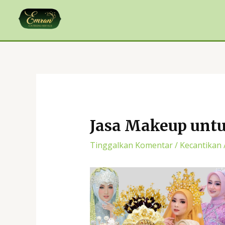
Lewati
Post
ke
navigation
konten
Jasa Makeup untu
Tinggalkan Komentar
/
Kecantikan