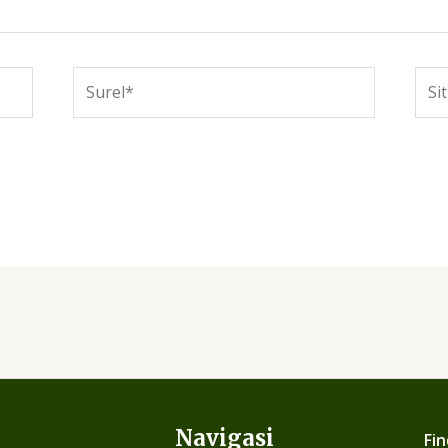
Surel*
Situ
web
Navigasi
Fin