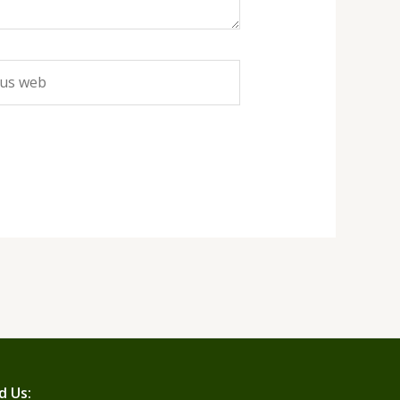
s
d Us: