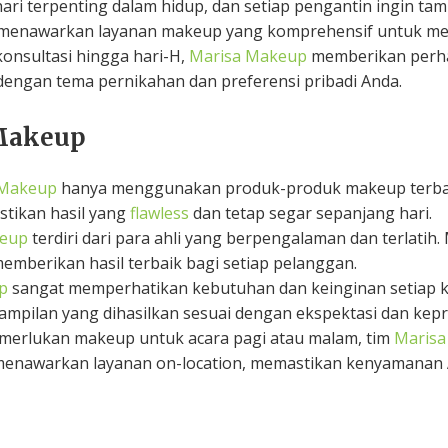
hari terpenting dalam hidup, dan setiap pengantin ingin ta
n menawarkan layanan makeup yang komprehensif untuk m
konsultasi hingga hari-H,
Marisa Makeup
memberikan perhat
dengan tema pernikahan dan preferensi pribadi Anda.
Makeup
 Makeup
hanya menggunakan produk-produk makeup terbai
astikan hasil yang
flawless
dan tetap segar sepanjang hari.
keup
terdiri dari para ahli yang berpengalaman dan terlatih.
emberikan hasil terbaik bagi setiap pelanggan.
p
sangat memperhatikan kebutuhan dan keinginan setiap k
pilan yang dihasilkan sesuai dengan ekspektasi dan kepri
emerlukan makeup untuk acara pagi atau malam, tim
Maris
a menawarkan layanan on-location, memastikan kenyamanan A