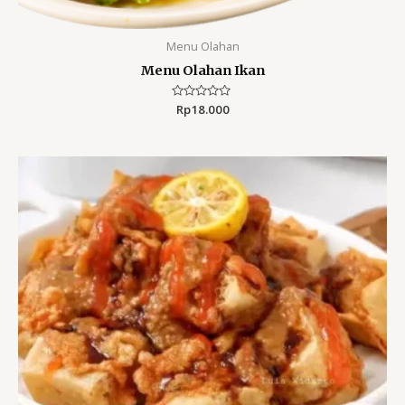
Menu Olahan
Menu Olahan Ikan
Rated
Rp
18.000
0
out
of
5